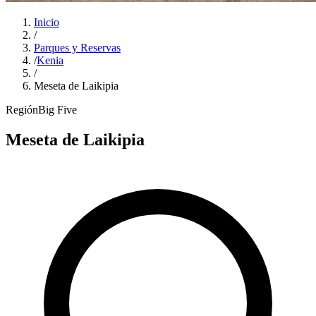
Inicio
/
Parques y Reservas
/
Kenia
/
Meseta de Laikipia
Región
Big Five
Meseta de Laikipia