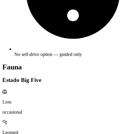
No self-drive option — guided only
Fauna
Estado Big Five
🦁
Lion
occasional
🐆
Leopard