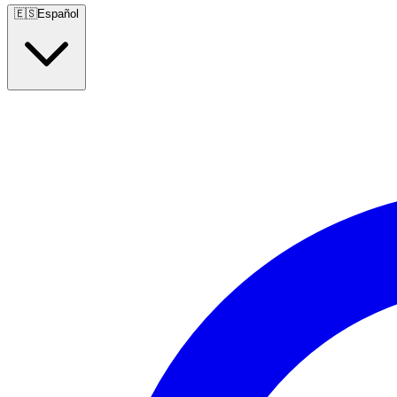
🇪🇸
Español