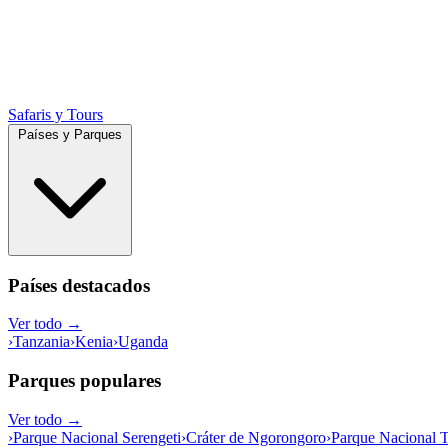
Safaris y Tours
Países y Parques
Países destacados
Ver todo →
›
Tanzania
›
Kenia
›
Uganda
Parques populares
Ver todo →
›
Parque Nacional Serengeti
›
Cráter de Ngorongoro
›
Parque Nacional T