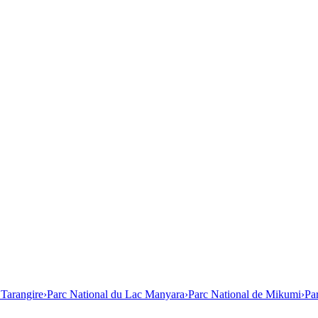
 Tarangire
›
Parc National du Lac Manyara
›
Parc National de Mikumi
›
Pa