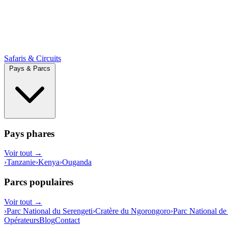
Safaris & Circuits
Pays & Parcs
Pays phares
Voir tout →
›
Tanzanie
›
Kenya
›
Ouganda
Parcs populaires
Voir tout →
›
Parc National du Serengeti
›
Cratère du Ngorongoro
›
Parc National de
Opérateurs
Blog
Contact