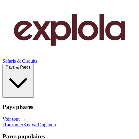
Safaris & Circuits
Pays & Parcs
Pays phares
Voir tout →
›
Tanzanie
›
Kenya
›
Ouganda
Parcs populaires