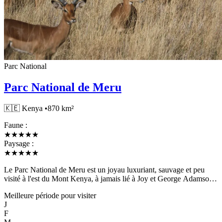
Parc National
Parc National de Meru
🇰🇪
Kenya
•
870 km²
Faune :
★
★
★
★
★
Paysage :
★
★
★
★
★
Le Parc National de Meru est un joyau luxuriant, sauvage et peu
visité à l'est du Mont Kenya, à jamais lié à Joy et George Adamson
et à leur lionne Elsa du film Born Free. Après des années de
Meilleure période pour visiter
dévastation due au braconnage dans les années 1980, Meru a été
J
spectaculairement réhabilité et réapprovisionné, en faisant l'une des
F
destinations de safari les plus gratifiantes du Kenya, hors des sentiers