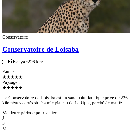
Conservatoire
Conservatoire de Loisaba
🇰🇪
Kenya
•
226 km²
Faune :
★
★
★
★
★
Paysage :
★
★
★
★
★
Le Conservatoire de Loisaba est un sanctuaire faunique privé de 226
kilomètres carrés situé sur le plateau de Laikipia, perché de manière
spectaculaire au bord de l'escarpement d'Ewaso Ng'iro. Célèbre
Meilleure période pour visiter
pour ses emblématiques Star Beds — des plateformes en plein air où
J
les invités dorment sous les étoiles pendant que la faune se déplace
F
en dessous — Loisaba incarne le romantisme du safari africain. Le
M
terrain diversifié du conservatoire va des prairies ouvertes aux