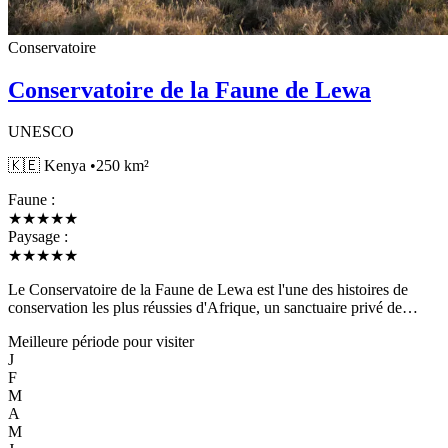
Conservatoire
Conservatoire de la Faune de Lewa
UNESCO
🇰🇪
Kenya
•
250 km²
Faune :
★
★
★
★
★
Paysage :
★
★
★
★
★
Le Conservatoire de la Faune de Lewa est l'une des histoires de
conservation les plus réussies d'Afrique, un sanctuaire privé de
faune pionnier situé sur les contreforts nord du mont Kenya. Inscrit
Meilleure période pour visiter
au patrimoine mondial de l'UNESCO dans le cadre du site du
J
patrimoine mondial du mont Kenya, Lewa a joué un rôle essentiel
F
dans la sauvegarde de la population de rhinocéros du Kenya, faisant
M
passer ses effectifs de seulement 15 à plus de 200 rhinocéros noirs et
A
blancs. S'étendant sur 250 kilomètres carrés de prairies vallonnées et
M
de bois ouverts, Lewa abrite les Big Five et possède la plus grande