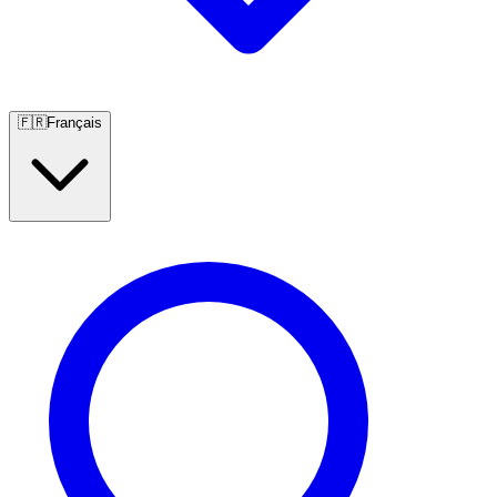
🇫🇷
Français