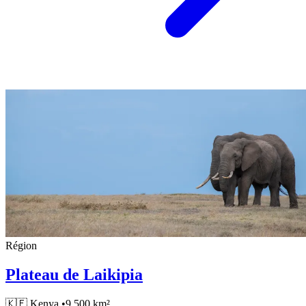
Région
Plateau de Laikipia
🇰🇪
Kenya
•
9,500 km²