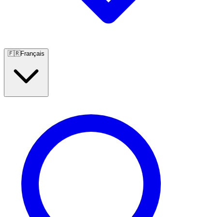
🇫🇷
Français