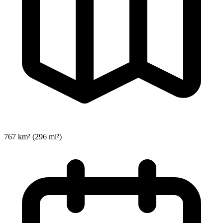
767 km² (296 mi²)