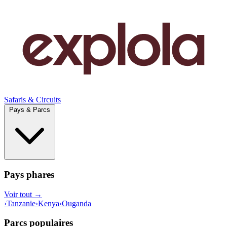
Safaris & Circuits
Pays & Parcs
Pays phares
Voir tout →
›
Tanzanie
›
Kenya
›
Ouganda
Parcs populaires