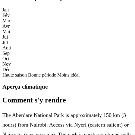
Jan
Fév
Mar
Avr
Mai
Jui
Jul
Aoû
Sep
Oct
Nov
Déc
Haute saison
Bonne période
Moins idéal
Aperçu climatique
Comment s'y rendre
The Aberdare National Park is approximately 150 km (3
hours) from Nairobi. Access via Nyeri (eastern salient) or
Naivasha (western side). The park is easily combined with