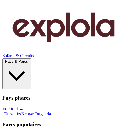
Safaris & Circuits
Pays & Parcs
Pays phares
Voir tout →
›
Tanzanie
›
Kenya
›
Ouganda
Parcs populaires