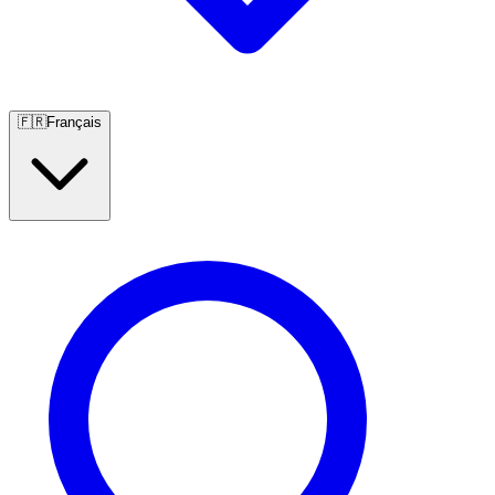
🇫🇷
Français