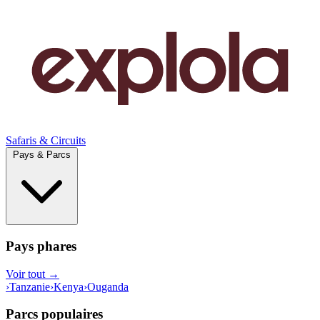
Safaris & Circuits
Pays & Parcs
Pays phares
Voir tout →
›
Tanzanie
›
Kenya
›
Ouganda
Parcs populaires