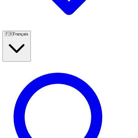
🇫🇷
Français