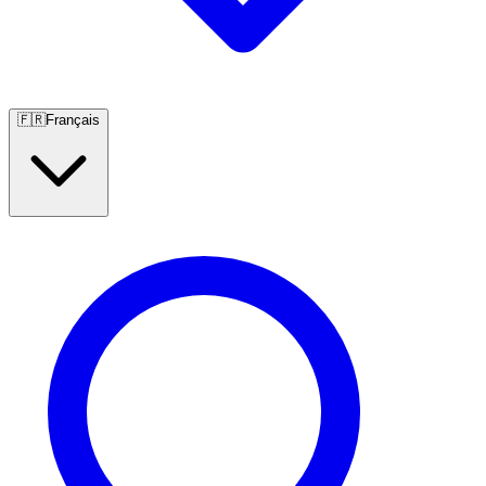
🇫🇷
Français