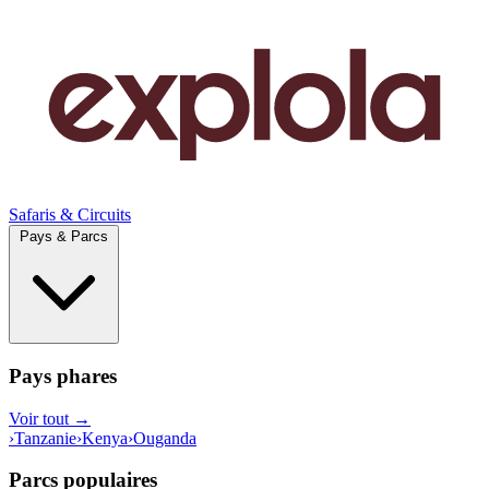
Safaris & Circuits
Pays & Parcs
Pays phares
Voir tout →
›
Tanzanie
›
Kenya
›
Ouganda
Parcs populaires