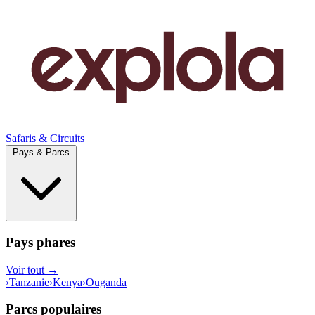
Safaris & Circuits
Pays & Parcs
Pays phares
Voir tout →
›
Tanzanie
›
Kenya
›
Ouganda
Parcs populaires