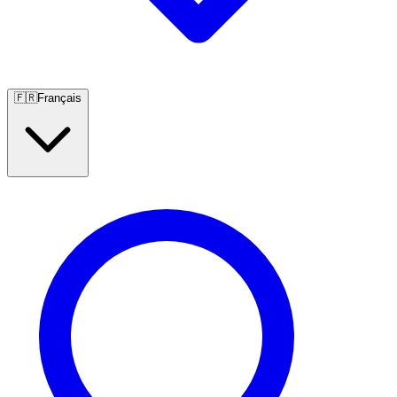
🇫🇷
Français