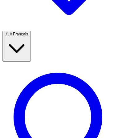
🇫🇷
Français