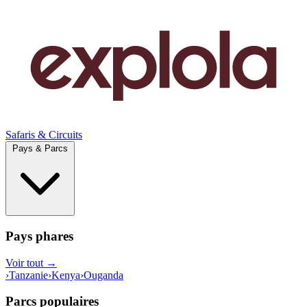
Safaris & Circuits
Pays & Parcs
Pays phares
Voir tout →
›
Tanzanie
›
Kenya
›
Ouganda
Parcs populaires