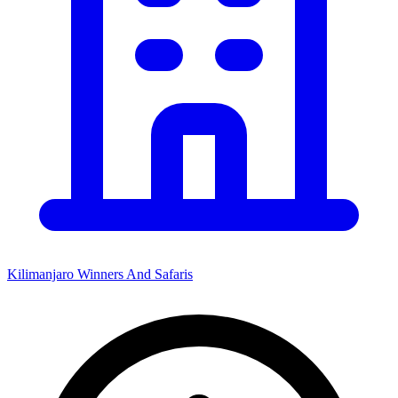
Kilimanjaro Winners And Safaris