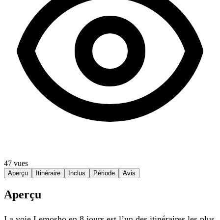
47 vues
Aperçu
Itinéraire
Inclus
Période
Avis
Aperçu
La voie Lemosho en 8 jours est l’un des itinéraires les plus