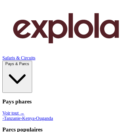
Safaris & Circuits
Pays & Parcs
Pays phares
Voir tout →
›
Tanzanie
›
Kenya
›
Ouganda
Parcs populaires