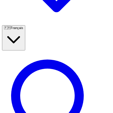
🇫🇷
Français