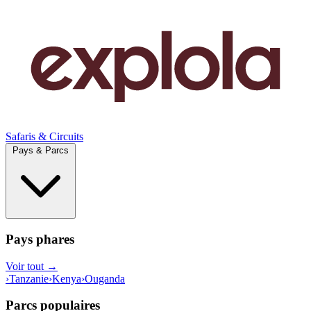
Safaris & Circuits
Pays & Parcs
Pays phares
Voir tout →
›
Tanzanie
›
Kenya
›
Ouganda
Parcs populaires