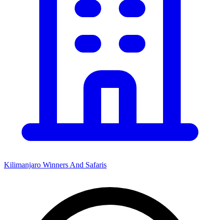
Kilimanjaro Winners And Safaris