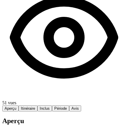
51 vues
Aperçu
Itinéraire
Inclus
Période
Avis
Aperçu