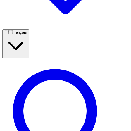
🇫🇷
Français