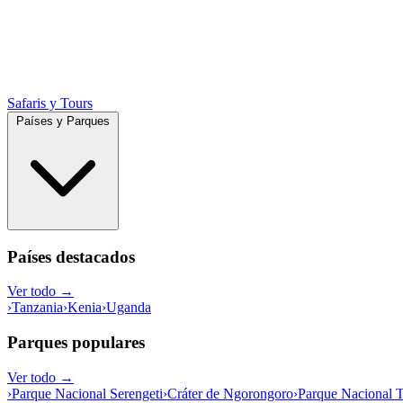
Safaris y Tours
Países y Parques
Países destacados
Ver todo →
›
Tanzania
›
Kenia
›
Uganda
Parques populares
Ver todo →
›
Parque Nacional Serengeti
›
Cráter de Ngorongoro
›
Parque Nacional T