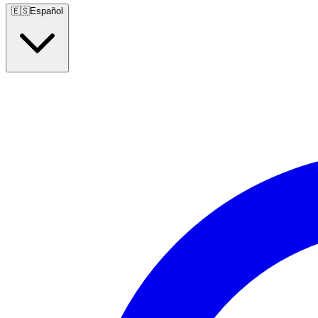
🇪🇸
Español