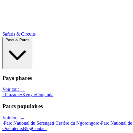
Safaris & Circuits
Pays & Parcs
Pays phares
Voir tout →
›
Tanzanie
›
Kenya
›
Ouganda
Parcs populaires
Voir tout →
›
Parc National du Serengeti
›
Cratère du Ngorongoro
›
Parc National de
Opérateurs
Blog
Contact