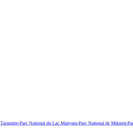
 Tarangire
›
Parc National du Lac Manyara
›
Parc National de Mikumi
›
Pa