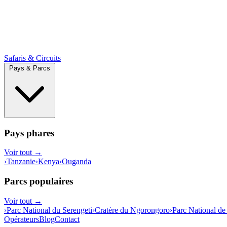
Safaris & Circuits
Pays & Parcs
Pays phares
Voir tout →
›
Tanzanie
›
Kenya
›
Ouganda
Parcs populaires
Voir tout →
›
Parc National du Serengeti
›
Cratère du Ngorongoro
›
Parc National de
Opérateurs
Blog
Contact