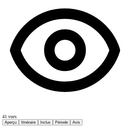
41 vues
Aperçu
Itinéraire
Inclus
Période
Avis