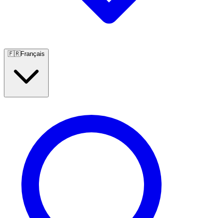
🇫🇷
Français