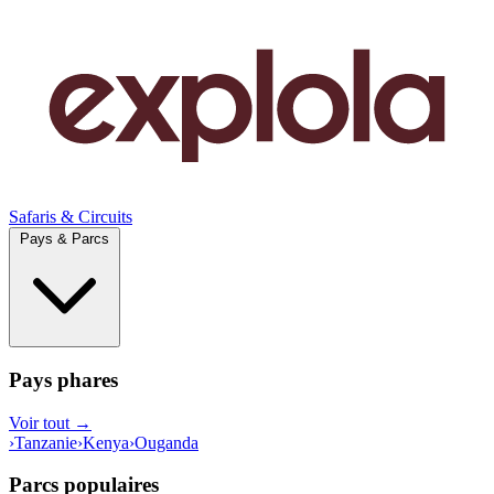
Safaris & Circuits
Pays & Parcs
Pays phares
Voir tout →
›
Tanzanie
›
Kenya
›
Ouganda
Parcs populaires