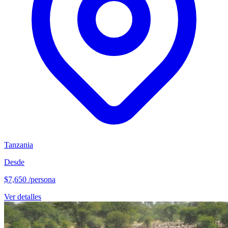
Tanzania
Desde
$7,650
/persona
Ver detalles