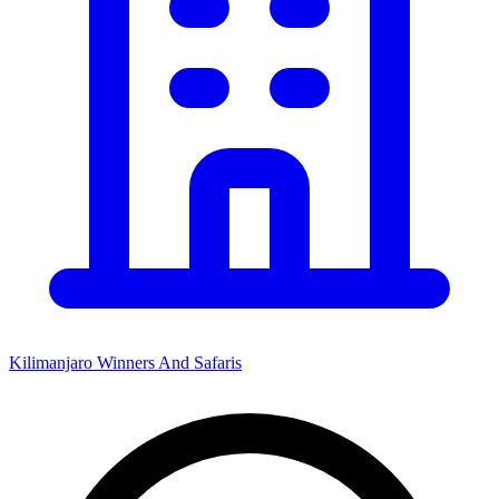
Kilimanjaro Winners And Safaris