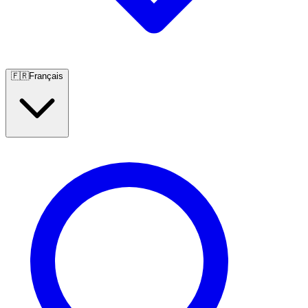
🇫🇷
Français