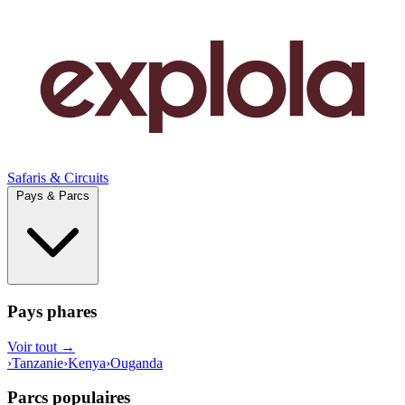
Safaris & Circuits
Pays & Parcs
Pays phares
Voir tout →
›
Tanzanie
›
Kenya
›
Ouganda
Parcs populaires