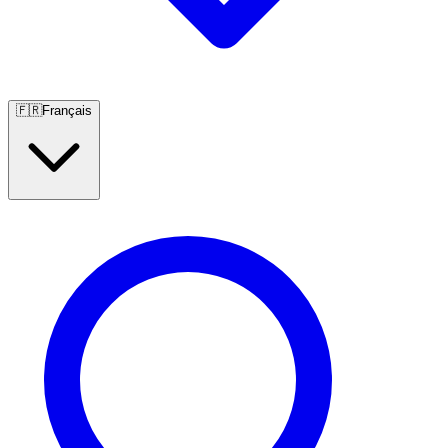
🇫🇷
Français