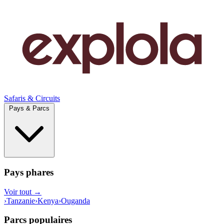
Safaris & Circuits
Pays & Parcs
Pays phares
Voir tout →
›
Tanzanie
›
Kenya
›
Ouganda
Parcs populaires