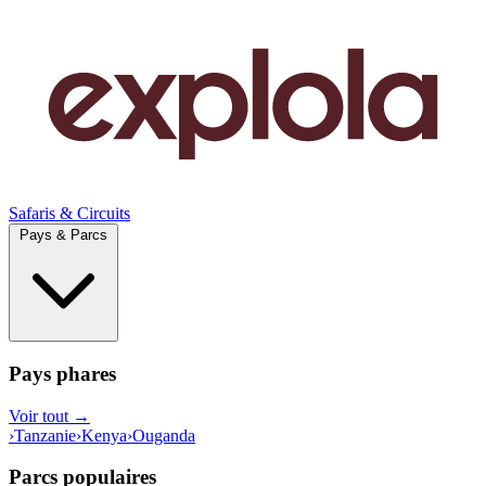
Safaris & Circuits
Pays & Parcs
Pays phares
Voir tout →
›
Tanzanie
›
Kenya
›
Ouganda
Parcs populaires