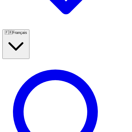
🇫🇷
Français